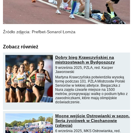
Źródło zdjęcia: Prefbet-Sonarol Łomża
Zobacz również
Dobry bieg Krawczyńskiej na
mistrzostwach w Bydgoszczy
9 września 2025, PZLA, red. Kacper
Jaworowski
Martyna Krawczyńska potwierdziła wysoką
formę podczas 101. PZLA Mistrzostw Polski
Seniorów w lekkiej atletyce. Biegaczka z
Nura zajęła czwarte miejsce na 1500
metrów, przegrywając walkę o podium tylko z
zawodniczkami, które mają olimpijskie
doświadczenie.
Mocne wejście Ostrowianki w sezon.
Seria życiówek w Ciechanowie
(zdjęcia)
6 września 2025, MKS Ostrowianka, red.