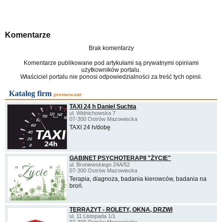
Komentarze
Brak komentarzy
Komentarze publikowane pod artykułami są prywatnymi opiniami
użytkowników portalu.
Właściciel portalu nie ponosi odpowiedzialności za treść tych opinii.
Katalog firm
promowane
TAXI 24 h Daniel Suchta
ul. Widnichowska 7
07-300 Ostrów Mazowiecka
TAXI 24 h/dobę
GABINET PSYCHOTERAPII "ŻYCIE"
ul. Broniewskiego 24A/52
07-300 Ostrów Mazowiecka
Terapia, diagnoza, badania kierowców, badania na
broń.
TERRAZYT - ROLETY, OKNA, DRZWI
ul. 11 Listopada 1/1
07-300 Ostrów Mazowiecka