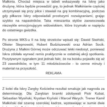
Małkinia. Chociaż miejsca w tabeli wskazywały na Iskrę jako
drużynę, która będzie prowadzić grę, to jednak Małkinianie częściej
utrzymywali się przy piłce i stawiali na grę kombinacyjną, podczas
gdy piłkarze Iskry odpowiadali prostszymi rozwiązaniami, grając
szybko na napastników. Taka mieszanka stylów zaowocowała
niezwykle emocjonującym widowiskiem, które trzymało w napięciu
do ostatniego gwizdka.
Po stronie MKS-u II na listę strzelców wpisali się: Dawid Siwiński,
Oliwier Stepnowski, Hubert Budziszewski oraz Adrian Socik.
Drużyna z Małkini Górnej może odczuwać lekki niedosyt, ponieważ
Iskra zdołała wyrwać remis praktycznie w ostatniej akcji spotkania.
Pozytywnym sygnałem jest jednak fakt, że na boisku pojawiło się aż
23 zawodników, w tym 11 młodzieżowców - to cenne minuty i
materiał na przyszłość.
REKLAMA
Z kolei dla Iskry Zaręby Kościelne rezultat smakuje jak nagroda za
determinację. Dla Zarębian bramki zdobywali Piotr Kubat,
Sebastian Wysiński, Krystian Kryński i Marcel Warych. Trener Kamil
Małkiński dał szansę szerokiej kadrze, wystawiając w sumie dwie