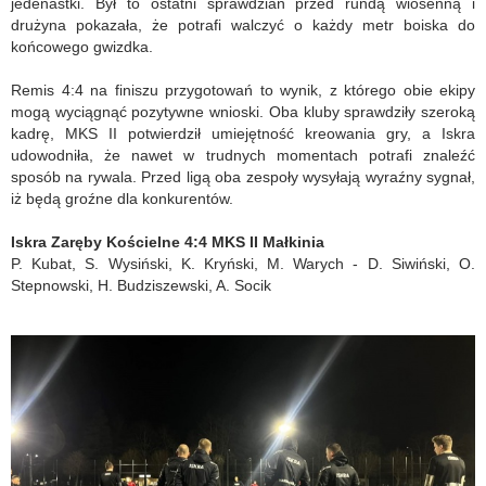
jedenastki. Był to ostatni sprawdzian przed rundą wiosenną i
drużyna pokazała, że potrafi walczyć o każdy metr boiska do
końcowego gwizdka.
Remis 4:4 na finiszu przygotowań to wynik, z którego obie ekipy
mogą wyciągnąć pozytywne wnioski. Oba kluby sprawdziły szeroką
kadrę, MKS II potwierdził umiejętność kreowania gry, a Iskra
udowodniła, że nawet w trudnych momentach potrafi znaleźć
sposób na rywala. Przed ligą oba zespoły wysyłają wyraźny sygnał,
iż będą groźne dla konkurentów.
Iskra Zaręby Kościelne 4:4 MKS II Małkinia
P. Kubat, S. Wysiński, K. Kryński, M. Warych - D. Siwiński, O.
Stepnowski, H. Budziszewski, A. Socik