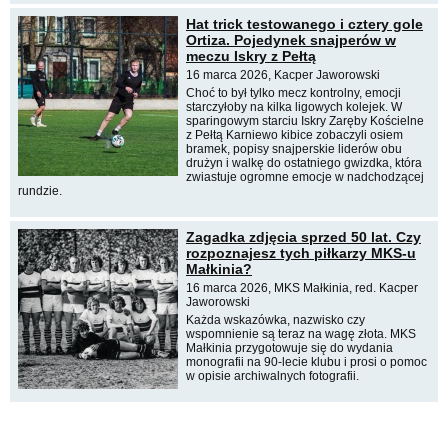
Hat trick testowanego i cztery gole
Ortiza. Pojedynek snajperów w
meczu Iskry z Pełtą
16 marca 2026, Kacper Jaworowski
Choć to był tylko mecz kontrolny, emocji
starczyłoby na kilka ligowych kolejek. W
sparingowym starciu Iskry Zaręby Kościelne
z Pełtą Karniewo kibice zobaczyli osiem
bramek, popisy snajperskie liderów obu
drużyn i walkę do ostatniego gwizdka, która
zwiastuje ogromne emocje w nadchodzącej
rundzie.
Zagadka zdjęcia sprzed 50 lat. Czy
rozpoznajesz tych piłkarzy MKS-u
Małkinia?
16 marca 2026, MKS Małkinia, red. Kacper
Jaworowski
Każda wskazówka, nazwisko czy
wspomnienie są teraz na wagę złota. MKS
Małkinia przygotowuje się do wydania
monografii na 90-lecie klubu i prosi o pomoc
w opisie archiwalnych fotografii.