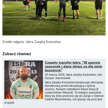
Źródło zdjęcia: Iskra Zaręby Kościelne
Zobacz również
Czwarty transfer Iskry. "W sporcie
szacunek i dane słowo są dla mnie
bezcenne"
20 marca 2026, Iskra Zaręby Kościelne, red.
Kacper Jaworowski
Iskra Zaręby Kościelne kontynuuje ofensywę
transferową przed decydującą częścią
sezonu. Nowym nabytkiem lidera klasy B
został Adrian Waracki. To kolejny zawodnik,
który tej zimy przenosi się do Zarąb z Ostrovii
Ostrów Mazowiecka, nie gryząc się przy tym
w język.