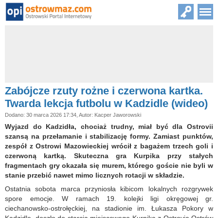
Zabójcze rzuty rożne i czerwona kartka.
Twarda lekcja futbolu w Kadzidle (wideo)
Dodano: 30 marca 2026 17:34, Autor: Kacper Jaworowski
Wyjazd do Kadzidła, chociaż trudny, miał być dla Ostrovii
szansą na przełamanie i stabilizację formy. Zamiast punktów,
zespół z Ostrowi Mazowieckiej wrócił z bagażem trzech goli i
czerwoną kartką. Skuteczna gra Kurpika przy stałych
fragmentach gry okazała się murem, którego goście nie byli w
stanie przebić nawet mimo licznych rotacji w składzie.
Ostatnia sobota marca przyniosła kibicom lokalnych rozgrywek
spore emocje. W ramach 19. kolejki ligi okręgowej gr.
ciechanowsko-ostrołęckiej, na stadionie im. Łukasza Pokory w