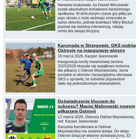
Niewiele brakowało, by Dawid Wilczewski
został absolutnym bohaterem niedzielnego
spotkania. W doliczonym czasie gry piłka po
jego strzale z rzutu wolnego zmierzała w
samo okienko, jednak bramkarz Wkry Bieżuń
popisał się świetną interwencją, ratując
remis dla swojej drużyny.
Kanonada w Strzegowie. GKS rozbija
Ostrovię na inaugurację wiosny
16 marca 2026, Kacper Jaworowski
Inauguracja rundy rewanżowej sezonu
2025/2026 okazała się wyjątkowo bolesna
dla piłkarzy z Ostrowi Mazowieckiej. Seria
pomyłek w obronie i bezwzględna ofensywa
GKS-u sprawiły, że sobotnie popołudnie
stało się jednostronnym widowiskiem.
Doświadczenie kluczem do
sukcesu? Maciej Malinowski nowym
piłkarzem Ostrovii
12 marca 2026, Ostrovia Ostrów Mazowiecka,
red. Kacper Jaworowski
Karuzela transferowa w Ostrowi
Mazowieckiej nie zwalnia tempa. Do ekipy
Ostrovii dołączył właśnie doświadczony, 32-