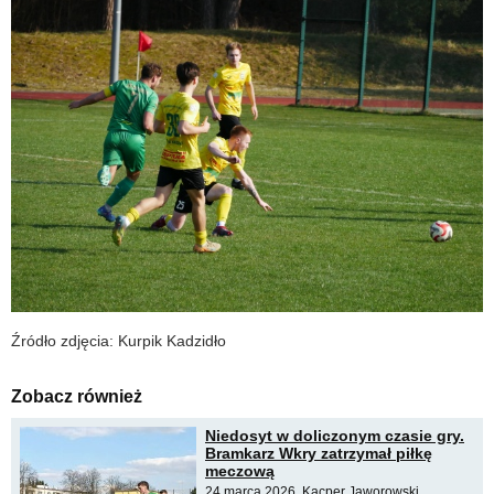
Źródło zdjęcia: Kurpik Kadzidło
Zobacz również
Niedosyt w doliczonym czasie gry.
Bramkarz Wkry zatrzymał piłkę
meczową
24 marca 2026, Kacper Jaworowski