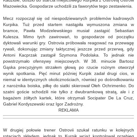
Kadzidle, doszło do starcia miejscowego Kurpika z Ostrovią Ostrów
Mazowiecka. Gospodarze uchodzili za faworytów tego zestawienia.
Mecz rozpoczął się od niespodziewanych problemów kadrowych
Kurpika. Tuż przed startem nastąpiła wymuszona zmiana w
bramce, Pawła Modzelewskiego musiał zastąpić Sebastian
Kulesza. Mimo tych zawirowań, to gospodarze od początku
dyktowali warunki gry. Ostrovia próbowała reagować na przewagę
rywali, dokonując zmiany taktycznej jeszcze przed przerwą, gdy
Antoni Kacprzak zastąpił Szymona Podolaka. To jednak nie
powstrzymało ofensywy miejscowych. W 38. minucie Bartosz
Gąska precyzyjnym strzałem głową po rzucie rożnym otworzył
wynik spotkania. Pięć minut później Kurpik zadał drugi cios, w
niemal w identycznych okolicznościach, również po dośrodkowaniu
z narożnika boiska, piłkę do siatki skierował Ołeh Ochrimenko. Do
szatni goście schodzili nie tylko z dwubramkową stratą, ale i z
bagażem żółtych kartek, które otrzymali Socipater De La Cruz,
Gabriel Kordyszewski oraz Igor Zadrożny.
REKLAMA
W drugiej połowie trener Ostrovii szukał ratunku w kolejnych
rotacjach składem, jednak to Kurpik wciąż kontrolował przebieg