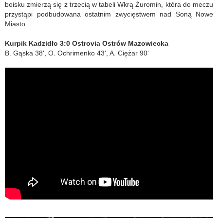
boisku zmierzą się z trzecią w tabeli Wkrą Żuromin, która do meczu
przystąpi podbudowana ostatnim zwycięstwem nad Soną Nowe
Miasto.
Kurpik Kadzidło 3:0 Ostrovia Ostrów Mazowiecka
B. Gąska 38', O. Ochrimenko 43', A. Ciężar 90'