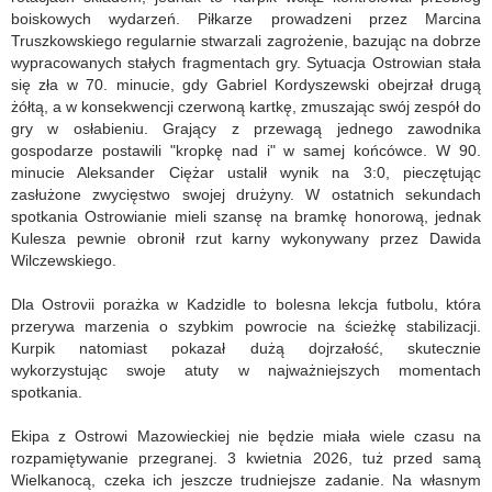
boiskowych wydarzeń. Piłkarze prowadzeni przez Marcina
Truszkowskiego regularnie stwarzali zagrożenie, bazując na dobrze
wypracowanych stałych fragmentach gry. Sytuacja Ostrowian stała
się zła w 70. minucie, gdy Gabriel Kordyszewski obejrzał drugą
żółtą, a w konsekwencji czerwoną kartkę, zmuszając swój zespół do
gry w osłabieniu. Grający z przewagą jednego zawodnika
gospodarze postawili "kropkę nad i" w samej końcówce. W 90.
minucie Aleksander Ciężar ustalił wynik na 3:0, pieczętując
zasłużone zwycięstwo swojej drużyny. W ostatnich sekundach
spotkania Ostrowianie mieli szansę na bramkę honorową, jednak
Kulesza pewnie obronił rzut karny wykonywany przez Dawida
Wilczewskiego.
Dla Ostrovii porażka w Kadzidle to bolesna lekcja futbolu, która
przerywa marzenia o szybkim powrocie na ścieżkę stabilizacji.
Kurpik natomiast pokazał dużą dojrzałość, skutecznie
wykorzystując swoje atuty w najważniejszych momentach
spotkania.
Ekipa z Ostrowi Mazowieckiej nie będzie miała wiele czasu na
rozpamiętywanie przegranej. 3 kwietnia 2026, tuż przed samą
Wielkanocą, czeka ich jeszcze trudniejsze zadanie. Na własnym