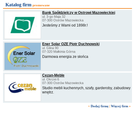
Katalog firm
promowane
Bank Spółdzielczy w Ostrowi Mazowieckiej
ul. 3-go Maja 32
07-300 Ostrów Mazowiecka
Jesteśmy z Wami od 1898r.!
Ener Solar OZE Piotr Duchnowski
ul. Glina 90
07-320 Małkinia Górna
Darmowa energia ze słońca
Cezan-Meble
ul. Okrzei 6
07-300 Ostrów Mazowiecka
Studio mebli kuchennych, szafy, garderoby, zabudowy
wnętrz.
+
Dodaj firmę
|
Więcej firm
»