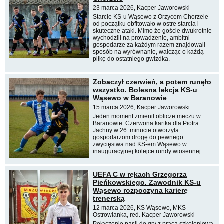
23 marca 2026, Kacper Jaworowski
Starcie KS-u Wąsewo z Orzycem Chorzele
od początku obfitowało w ostre starcia i
skuteczne ataki. Mimo że goście dwukrotnie
wychodzili na prowadzenie, ambitni
gospodarze za każdym razem znajdowali
sposób na wyrównanie, walcząc o każdą
piłkę do ostatniego gwizdka.
Zobaczył czerwień, a potem runęło
wszystko. Bolesna lekcja KS-u
Wąsewo w Baranowie
15 marca 2026, Kacper Jaworowski
Jeden moment zmienił oblicze meczu w
Baranowie. Czerwona kartka dla Piotra
Jachny w 26. minucie otworzyła
gospodarzom drogę do pewnego
zwycięstwa nad KS-em Wąsewo w
inauguracyjnej kolejce rundy wiosennej.
UEFA C w rękach Grzegorza
Pieńkowskiego. Zawodnik KS-u
Wąsewo rozpoczyna karierę
trenerską
12 marca 2026, KS Wąsewo, MKS
Ostrowianka, red. Kacper Jaworowski
Połączenie pasji do gry z pracą szkoleniową