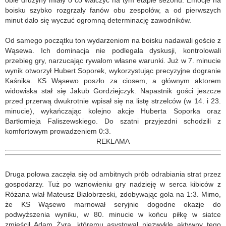
obie drużyny miały o co walczyć na tym etapie sezonu. Emocje na
boisku szybko rozgrzały fanów obu zespołów, a od pierwszych
minut dało się wyczuć ogromną determinację zawodników.
Od samego początku ton wydarzeniom na boisku nadawali goście z
Wąsewa. Ich dominacja nie podlegała dyskusji, kontrolowali
przebieg gry, narzucając rywalom własne warunki. Już w 7. minucie
wynik otworzył Hubert Soporek, wykorzystując precyzyjne dogranie
Kaśnika. KS Wąsewo poszło za ciosem, a głównym aktorem
widowiska stał się Jakub Gordziejczyk. Napastnik gości jeszcze
przed przerwą dwukrotnie wpisał się na listę strzelców (w 14. i 23.
minucie), wykańczając kolejno akcje Huberta Soporka oraz
Bartłomieja Faliszewskiego. Do szatni przyjezdni schodzili z
komfortowym prowadzeniem 0:3.
REKLAMA
Druga połowa zaczęła się od ambitnych prób odrabiania strat przez
gospodarzy. Tuż po wznowieniu gry nadzieję w serca kibiców z
Różana wlał Mateusz Białobrzeski, zdobywając gola na 1:3. Mimo,
że KS Wąsewo marnował seryjnie dogodne okazje do
podwyższenia wyniku, w 80. minucie w końcu piłkę w siatce
zmieścił Adam Żyra, któremu asystował niezwykle aktywny tego