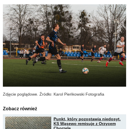
Zdjęcie poglądowe. Źródło: Karol Pieńkowski Fotografia
Zobacz również
Punkt, który pozostawia niedosyt.
KS Wąsewo remisuje z Orzycem
Chorzele