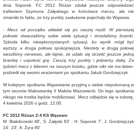
dnia Soporek. FC 2012 Różan zdołał jeszcze odpowiedzieć
trafieniem Szymona Załęskiego w końcówce meczu, ale nie
zmieniło to faktu, że trzy punkty zasłużenie pojechały do Wąsewa.
- Mecz od początku układał się po naszej myśli. W pierwszej
połowie stwarzaliśmy sobie wiele sytuacji i strzelaliśmy bramki.
Szkoda kilku niewykorzystanych sytuacji, bo wynik mógł być
wyższy, a druga połowa spokojniejsza. Niestety w drugą połowę
weszliśmy nerwowo, ale fajnie, że udało się strzelić jeszcze jedną
bramkę i uspokoić grę. Cieszą trzy punkty i jedziemy dalej. Za
tydzień mecz z liderem na naszym boisku, gdzie nikt nie ma łatwo
-
podzielił się swoimi wrażeniami po spotkaniu Jakub Gordziejczyk.
W kolejnym spotkaniu Wąsewianie przyjmą u siebie niepokonaną w
tym sezonie Makowiankę II Maków Mazowiecki. Do tego spotkania
nikogo nie trzeba będzie mobilizować. Mecz odbędzie się w sobotę,
4 kwietnia 2026 o godz. 12:00.
FC 2012 Różan 2:4 KS Wąsewo
M. Białobrzeski 48', S. Załęski 83' - H. Soporek 7', J. Gordziejczyk
14', 23', A. Żyra 80'