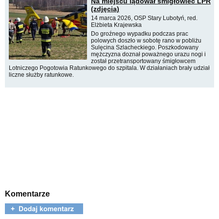
Na miejscu lądował śmigłowiec LPR
(zdjęcia)
14 marca 2026, OSP Stary Lubotyń, red.
Elżbieta Krajewska
Do groźnego wypadku podczas prac
polowych doszło w sobotę rano w pobliżu
Sulęcina Szlacheckiego. Poszkodowany
mężczyzna doznał poważnego urazu nogi i
został przetransportowany śmigłowcem
Lotniczego Pogotowia Ratunkowego do szpitala. W działaniach brały udział
liczne służby ratunkowe.
Komentarze