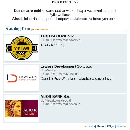
Brak komentarzy
Komentarze publikowane pod artykułami są prywatnymi opiniami
użytkowników portalu.
Właściciel portalu nie ponosi odpowiedzialności za treść tych opinii.
Katalog firm
promowane
TAXI OSOBOWE VIP
07-300 Ostrów Mazowiecka
TAXI 24 h/dobę
Lewiarz Development Sp. z o.o.
ul. Wiejska
07-300 Ostrów Mazowiecka
Osiedle Przy Wiejskiej - wkrótce w sprzedaży!
ALIOR BANK S.A.
ul. Mieczkowskiego 6
07-300 Ostrów Mazowiecka
+
Dodaj firmę
|
Więcej firm
»