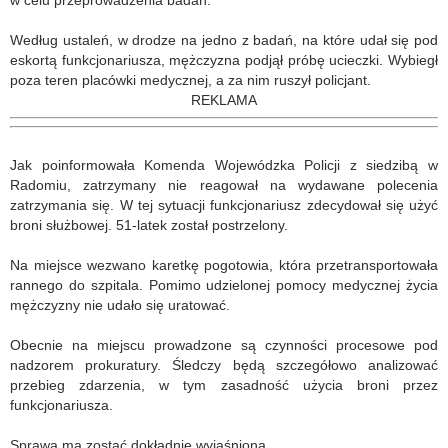
w celu przeprowadzenia badań.
Według ustaleń, w drodze na jedno z badań, na które udał się pod
eskortą funkcjonariusza, mężczyzna podjął próbę ucieczki. Wybiegł
poza teren placówki medycznej, a za nim ruszył policjant.
REKLAMA
Jak poinformowała Komenda Wojewódzka Policji z siedzibą w
Radomiu, zatrzymany nie reagował na wydawane polecenia
zatrzymania się. W tej sytuacji funkcjonariusz zdecydował się użyć
broni służbowej. 51-latek został postrzelony.
Na miejsce wezwano karetkę pogotowia, która przetransportowała
rannego do szpitala. Pomimo udzielonej pomocy medycznej życia
mężczyzny nie udało się uratować.
Obecnie na miejscu prowadzone są czynności procesowe pod
nadzorem prokuratury. Śledczy będą szczegółowo analizować
przebieg zdarzenia, w tym zasadność użycia broni przez
funkcjonariusza.
Sprawa ma zostać dokładnie wyjaśniona.