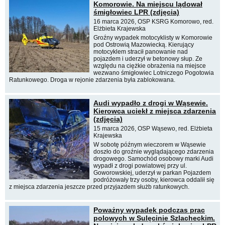
Komorowie. Na miejscu lądował
śmigłowiec LPR (zdjęcia)
16 marca 2026, OSP KSRG Komorowo, red.
Elżbieta Krajewska
Groźny wypadek motocyklisty w Komorowie
pod Ostrowią Mazowiecką. Kierujący
motocyklem stracił panowanie nad
pojazdem i uderzył w betonowy słup. Ze
względu na ciężkie obrażenia na miejsce
wezwano śmigłowiec Lotniczego Pogotowia
Ratunkowego. Droga w rejonie zdarzenia była zablokowana.
Audi wypadło z drogi w Wąsewie.
Kierowca uciekł z miejsca zdarzenia
(zdjęcia)
15 marca 2026, OSP Wąsewo, red. Elżbieta
Krajewska
W sobotę późnym wieczorem w Wąsewie
doszło do groźnie wyglądającego zdarzenia
drogowego. Samochód osobowy marki Audi
wypadł z drogi powiatowej przy ul.
Goworowskiej, uderzył w parkan Pojazdem
podróżowały trzy osoby, kierowca oddalił się
z miejsca zdarzenia jeszcze przed przyjazdem służb ratunkowych.
Poważny wypadek podczas prac
polowych w Sulęcinie Szlacheckim.