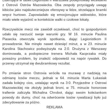
Liderujące w tabeli Legionistki II Warszawa podejmowały wiceliderki
z Ostrovii Ostrów Mazowiecka. Oba zespoły przyciągały uwagę
kibiców jako najskuteczniejsze ofensywy w lidze, strzelające bramki
wręcz hurtowo. Zapowiadało się emocjonujące widowisko, które
miało wiele wyjaśnić w kontekście walki o czołowe lokaty.
Rzeczywiście mecz nie zawiódł oczekiwań, choć to gospodyniom
udało się narzucić swoje warunki gry. W 16. minucie Paulina
Piasecka otworzyła wynik spotkania, dając Legionistkom II
prowadzenie. Nie minęło nawet dziesięć minut, a w 23. minucie
Karolina Stachowicz podwyższyła na 2:0. Drużyna z Warszawy
dominowała, a podopieczne trenera Michała Kacprzaka miały
poważny problem, by znaleźć odpowiedź na napór rywalek. Do
przerwy utrzymał się dwubramkowy rezultat.
Po zmianie stron Ostrovia wróciła na murawę z nadzieją na
odmianę losów meczu, jednak w 64. minucie Marta Łukasiak
zadała kolejny cios, ustalając wynik na 3:0. Przyjezdne z Ostrowi
Mazowieckiej nie złożyły jednak broni, w 75. minucie honorowe
trafienie zaliczyła Michalina Chrobot, dając swoim koleżankom
powody do dumy, choć na odwrócenie losów rywalizacji było już
zdecydowanie za późno.
REKLAMA