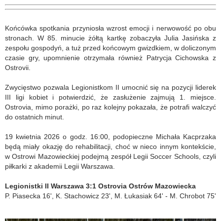
Końcówka spotkania przyniosła wzrost emocji i nerwowość po obu
stronach. W 85. minucie żółtą kartkę zobaczyła Julia Jasińska z
zespołu gospodyń, a tuż przed końcowym gwizdkiem, w doliczonym
czasie gry, upomnienie otrzymała również Patrycja Cichowska z
Ostrovii.
Zwycięstwo pozwala Legionistkom II umocnić się na pozycji liderek
III ligi kobiet i potwierdzić, że zasłużenie zajmują 1. miejsce.
Ostrovia, mimo porażki, po raz kolejny pokazała, że potrafi walczyć
do ostatnich minut.
19 kwietnia 2026 o godz. 16:00, podopieczne Michała Kacprzaka
będą miały okazję do rehabilitacji, choć w nieco innym kontekście,
w Ostrowi Mazowieckiej podejmą zespół Legii Soccer Schools, czyli
piłkarki z akademii Legii Warszawa.
Legionistki II Warszawa 3:1 Ostrovia Ostrów Mazowiecka
P. Piasecka 16', K. Stachowicz 23', M. Łukasiak 64' - M. Chrobot 75'