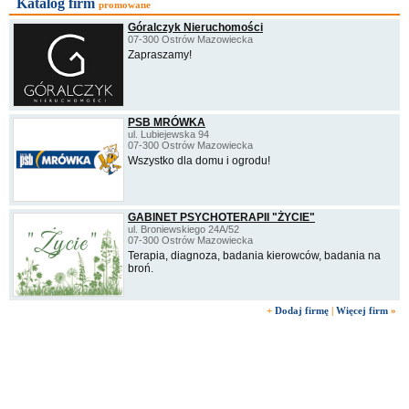
Katalog firm
promowane
Góralczyk Nieruchomości
07-300 Ostrów Mazowiecka
Zapraszamy!
PSB MRÓWKA
ul. Lubiejewska 94
07-300 Ostrów Mazowiecka
Wszystko dla domu i ogrodu!
GABINET PSYCHOTERAPII "ŻYCIE"
ul. Broniewskiego 24A/52
07-300 Ostrów Mazowiecka
Terapia, diagnoza, badania kierowców, badania na
broń.
+
Dodaj firmę
|
Więcej firm
»