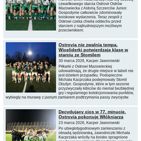
czwartkowego starcia Ostrovii Ostrów
Mazowiecka z Astorią Szczerców Junior.
Gospodynie całkowicie zdominowały
boiskowe wydarzenia. Teraz zespół z
Ostrowi czeka chwila oddechu przed
starciem z najtrudniejszym możliwym
przeciwnikiem.
Ostrovia nie zwalnia tempa.
Wiceliderki potwierdzają klasę w
starciu ze Stomilem
30 marca 2026, Kacper Jaworowski
Piłkarki z Ostrowi Mazowieckiej
udowadniają, że drugie miejsce w tabeli nie
jest dziełem przypadku. Podopieczne
Michała Kacprzaka podejmowały Stomil
Olsztyn. Gospodynie, które w tym sezonie
przyzwyczaiły kibiców do niemal bezbłędnej
gry i regularnego kolekcjonowania punktów,
wybiegły na murawę z jasnym zamiarem podtrzymania passy zwycięstw.
Decydujący cios w 77. minucie.
Ostrovia pokonuje Włókniarza
23 marca 2026, Kacper Jaworowski
Po ubiegłotygodniowym zamieszaniu z
obsadą sędziowską, zawodniczki Michała
Kacprzaka wróciły na boisko spragnione