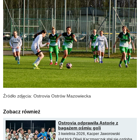
Źródło zdjęcia: Ostrovia Ostrów Mazowiecka
Zobacz również
Ostrovia odprawiła Astorię z
bagażem ośmiu goli
3 kwietnia 2026, Kacper Jaworowski
Hat trick Oliwii Kaczmarczyk stał się ozdobą