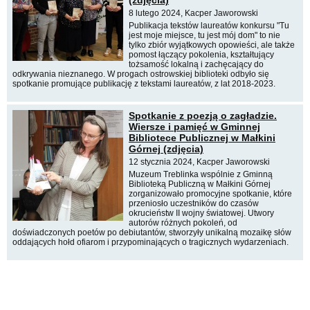
8 lutego 2024, Kacper Jaworowski
Publikacja tekstów laureatów konkursu "Tu
jest moje miejsce, tu jest mój dom" to nie
tylko zbiór wyjątkowych opowieści, ale także
pomost łączący pokolenia, kształtujący
tożsamość lokalną i zachęcający do
odkrywania nieznanego. W progach ostrowskiej biblioteki odbyło się
spotkanie promujące publikację z tekstami laureatów, z lat 2018-2023.
Spotkanie z poezją o zagładzie.
Wiersze i pamięć w Gminnej
Bibliotece Publicznej w Małkini
Górnej (zdjęcia)
12 stycznia 2024, Kacper Jaworowski
Muzeum Treblinka wspólnie z Gminną
Biblioteką Publiczną w Małkini Górnej
zorganizowało promocyjne spotkanie, które
przeniosło uczestników do czasów
okrucieństw II wojny światowej. Utwory
autorów różnych pokoleń, od
doświadczonych poetów po debiutantów, stworzyły unikalną mozaikę słów
oddających hołd ofiarom i przypominających o tragicznych wydarzeniach.