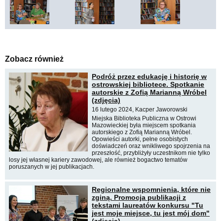
Zobacz również
Podróż przez edukację i historię w
ostrowskiej bibliotece. Spotkanie
autorskie z Zofią Marianną Wróbel
(zdjęcia)
16 lutego 2024, Kacper Jaworowski
Miejska Biblioteka Publiczna w Ostrowi
Mazowieckiej była miejscem spotkania
autorskiego z Zofią Marianną Wróbel.
Opowieści autorki, pełne osobistych
doświadczeń oraz wnikliwego spojrzenia na
przeszłość, przybliżyły uczestnikom nie tylko
losy jej własnej kariery zawodowej, ale również bogactwo tematów
poruszanych w jej publikacjach.
Regionalne wspomnienia, które nie
zginą. Promocja publikacji z
tekstami laureatów konkursu "Tu
jest moje miejsce, tu jest mój dom"
(zdjęcia)