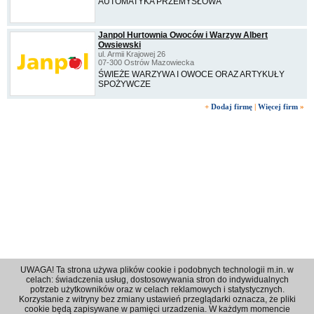
AUTOMATYKA PRZEMYSŁOWA
Janpol Hurtownia Owoców i Warzyw Albert
Owsiewski
ul. Armii Krajowej 26
07-300 Ostrów Mazowiecka
ŚWIEŻE WARZYWA I OWOCE ORAZ ARTYKUŁY
SPOŻYWCZE
+
Dodaj firmę
|
Więcej firm
»
UWAGA! Ta strona używa plików cookie i podobnych technologii m.in. w
celach: świadczenia usług, dostosowywania stron do indywidualnych
potrzeb użytkowników oraz w celach reklamowych i statystycznych.
Korzystanie z witryny bez zmiany ustawień przeglądarki oznacza, że pliki
Regulamin
|
Polityka prywatności
|
Reklama
|
Kontakt
cookie będą zapisywane w pamięci urzadzenia. W każdym momencie