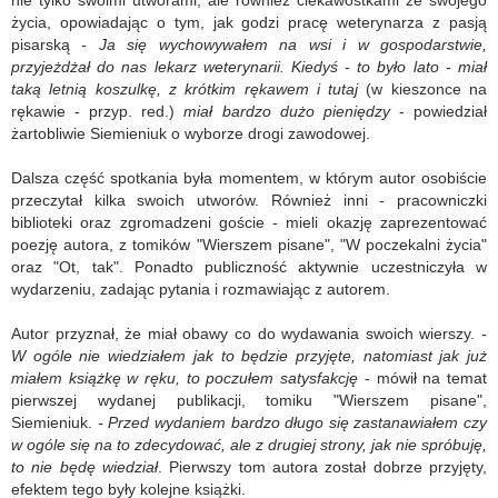
nie tylko swoimi utworami, ale również ciekawostkami ze swojego
życia, opowiadając o tym, jak godzi pracę weterynarza z pasją
pisarską
- Ja się wychowywałem na wsi i w gospodarstwie,
przyjeżdżał do nas lekarz weterynarii. Kiedyś - to było lato - miał
taką letnią koszulkę, z krótkim rękawem i tutaj
(w kieszonce na
rękawie - przyp. red.)
miał bardzo dużo pieniędzy
- powiedział
żartobliwie Siemieniuk o wyborze drogi zawodowej.
Dalsza część spotkania była momentem, w którym autor osobiście
przeczytał kilka swoich utworów. Również inni - pracowniczki
biblioteki oraz zgromadzeni goście - mieli okazję zaprezentować
poezję autora, z tomików "Wierszem pisane", "W poczekalni życia"
oraz "Ot, tak". Ponadto publiczność aktywnie uczestniczyła w
wydarzeniu, zadając pytania i rozmawiając z autorem.
Autor przyznał, że miał obawy co do wydawania swoich wierszy.
-
W ogóle nie wiedziałem jak to będzie przyjęte, natomiast jak już
miałem książkę w ręku, to poczułem satysfakcję
- mówił na temat
pierwszej wydanej publikacji, tomiku "Wierszem pisane",
Siemieniuk.
- Przed wydaniem bardzo długo się zastanawiałem czy
w ogóle się na to zdecydować, ale z drugiej strony, jak nie spróbuję,
to nie będę wiedział
. Pierwszy tom autora został dobrze przyjęty,
efektem tego były kolejne książki.