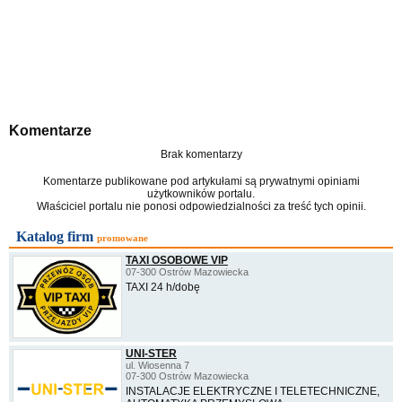
Komentarze
Brak komentarzy
Komentarze publikowane pod artykułami są prywatnymi opiniami
użytkowników portalu.
Właściciel portalu nie ponosi odpowiedzialności za treść tych opinii.
Katalog firm
promowane
TAXI OSOBOWE VIP
07-300 Ostrów Mazowiecka
TAXI 24 h/dobę
UNI-STER
ul. Wiosenna 7
07-300 Ostrów Mazowiecka
INSTALACJE ELEKTRYCZNE I TELETECHNICZNE,