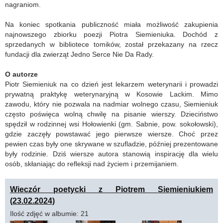
nagraniom.
Na koniec spotkania publiczność miała możliwość zakupienia
najnowszego zbiorku poezji Piotra Siemieniuka. Dochód z
sprzedanych w bibliotece tomików, został przekazany na rzecz
fundacji dla zwierząt Jedno Serce Nie Da Rady.
O autorze
Piotr Siemieniuk na co dzień jest lekarzem weterynarii i prowadzi
prywatną praktykę weterynaryjną w Kosowie Lackim. Mimo
zawodu, który nie pozwala na nadmiar wolnego czasu, Siemieniuk
często poświęca wolną chwilę na pisanie wierszy. Dzieciństwo
spędził w rodzinnej wsi Hołowienki (gm. Sabnie, pow. sokołowski),
gdzie zaczęły powstawać jego pierwsze wiersze. Choć przez
pewien czas były one skrywane w szufladzie, później prezentowane
były rodzinie. Dziś wiersze autora stanowią inspirację dla wielu
osób, skłaniając do refleksji nad życiem i przemijaniem.
Wieczór poetycki z Piotrem Siemieniukiem
(23.02.2024)
Ilość zdjęć w albumie: 21