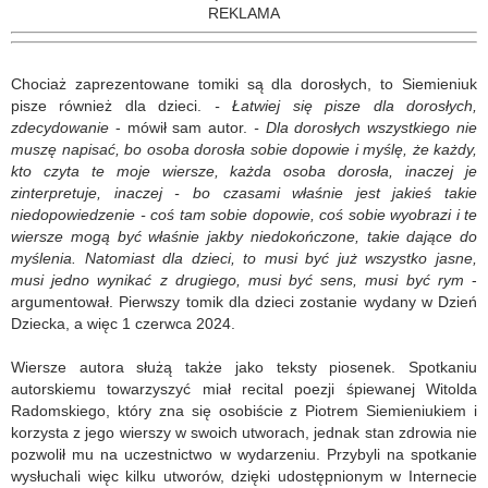
REKLAMA
Chociaż zaprezentowane tomiki są dla dorosłych, to Siemieniuk
pisze również dla dzieci.
- Łatwiej się pisze dla dorosłych,
zdecydowanie
- mówił sam autor.
- Dla dorosłych wszystkiego nie
muszę napisać, bo osoba dorosła sobie dopowie i myślę, że każdy,
kto czyta te moje wiersze, każda osoba dorosła, inaczej je
zinterpretuje, inaczej - bo czasami właśnie jest jakieś takie
niedopowiedzenie - coś tam sobie dopowie, coś sobie wyobrazi i te
wiersze mogą być właśnie jakby niedokończone, takie dające do
myślenia. Natomiast dla dzieci, to musi być już wszystko jasne,
musi jedno wynikać z drugiego, musi być sens, musi być rym
-
argumentował. Pierwszy tomik dla dzieci zostanie wydany w Dzień
Dziecka, a więc 1 czerwca 2024.
Wiersze autora służą także jako teksty piosenek. Spotkaniu
autorskiemu towarzyszyć miał recital poezji śpiewanej Witolda
Radomskiego, który zna się osobiście z Piotrem Siemieniukiem i
korzysta z jego wierszy w swoich utworach, jednak stan zdrowia nie
pozwolił mu na uczestnictwo w wydarzeniu. Przybyli na spotkanie
wysłuchali więc kilku utworów, dzięki udostępnionym w Internecie