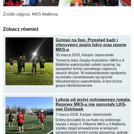
Źródło zdjęcia: MKS Małkinia
Zobacz również
Gotowi na ligę. Przegląd kadr i
ofensywny popis Iskry oraz rezerw
MKS-u
30 marca 2026, Kacper Jaworowski
Trenerzy Iskry Zaręby Kościelne i MKS-u II
Małkinia wykorzystali ostatni sparing, by
sprawdzić formę szerokiego zaplecza
swoich drużyn. W widowiskowym spotkaniu
na boisku zameldowało się łącznie
kilkudziesięciu zawodników, w tym liczna
grupa młodzieżowców.
Lekcja od wyżej notowanego rywala.
Rezerwy MKS-u nie sprostały LKS-
owi Ostrówek
7 marca 2026, Kacper Jaworowski
Dobry początek to za mało na solidnego
rywala z klasy A. Piłkarze MKS-u II Małkinia
szybko objęli prowadzenie w kolejnym
sprawdzianie przed rundą wiosenną, jednak