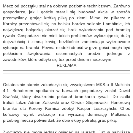
Mecz od początku stał na dobrym poziomie technicznym. Zarówno
gospodarze, jak i goście starali się budować akcje w sposób
przemyślany, grając krótką piłką po ziemi. Mimo, że piłkarze z
Kornicy prezentowali się na boisku bardzo solidnie i ambitnie, ich
największą bolączką okazał się brak wykończenia pod bramką
rywala. Gospodarze nie mieli takich problemów, wykazując się dużą
dojrzałością i zimną krwią, bezlitośnie zamieniając wykreowane
sytuacje na bramki. Pewna niedokładność w grze gości mogła być
pokłosiem świętowania osiemnastych urodzin jednego z
zawodników, które odbyło się tuż przed dniem meczowym.
REKLAMA
Ostatecznie starcie zakończyło się zwycięstwem MKS-u II Małkinia
4:1. Bohaterem spotkania w barwach gospodarzy został Dawid
Siwiński, który dwukrotnie pokonał bramkarza rywali. Do siatki
trafiali także Adrian Zalewski oraz Oliwier Stepnowski. Honorową
bramkę dla Korony Kornica zdobył Kacper Leszczyński. Choć
końcowy wynik wskazuje na wyraźną dominację Małkinian,
przebieg meczu potwierdził, że obie ekipy potrafią grać piłką.
Zwycięzcy nie mogą jednak osiadać na laurach. Już w najbliższą