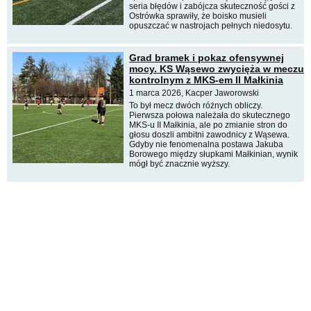
seria błędów i zabójcza skuteczność gości z
Ostrówka sprawiły, że boisko musieli
opuszczać w nastrojach pełnych niedosytu.
Grad bramek i pokaz ofensywnej
mocy. KS Wąsewo zwycięża w meczu
kontrolnym z MKS-em II Małkinia
1 marca 2026, Kacper Jaworowski
To był mecz dwóch różnych obliczy.
Pierwsza połowa należała do skutecznego
MKS-u II Małkinia, ale po zmianie stron do
głosu doszli ambitni zawodnicy z Wąsewa.
Gdyby nie fenomenalna postawa Jakuba
Borowego między słupkami Małkinian, wynik
mógł być znacznie wyższy.