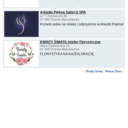
Arkadia Piękna Salon & SPA
ul. T. Kościuszki 40
07-300 Ostrów Mazowiecka
Pozwól sobie na relaks i odprężenie w Arkadii Piękna!
KWIATY ŚWIATA Atelier Florystyczne
Stara Grabownica 15
07-300 Ostrów Mazowiecka
FLORYSTYKA NA KAŻDĄ OKAZJĘ
+
Dodaj firmę
|
Więcej firm
»