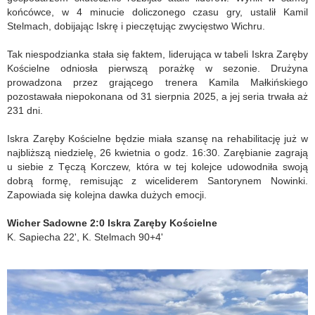
końcówce, w 4 minucie doliczonego czasu gry, ustalił Kamil
Stelmach, dobijając Iskrę i pieczętując zwycięstwo Wichru.
Tak niespodzianka stała się faktem, liderująca w tabeli Iskra Zaręby
Kościelne odniosła pierwszą porażkę w sezonie. Drużyna
prowadzona przez grającego trenera Kamila Małkińskiego
pozostawała niepokonana od 31 sierpnia 2025, a jej seria trwała aż
231 dni.
Iskra Zaręby Kościelne będzie miała szansę na rehabilitację już w
najbliższą niedzielę, 26 kwietnia o godz. 16:30. Zarębianie zagrają
u siebie z Tęczą Korczew, która w tej kolejce udowodniła swoją
dobrą formę, remisując z wiceliderem Santorynem Nowinki.
Zapowiada się kolejna dawka dużych emocji.
Wicher Sadowne 2:0 Iskra Zaręby Kościelne
K. Sapiecha 22', K. Stelmach 90+4'