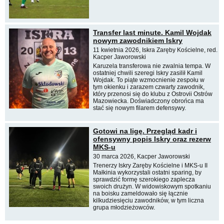
Transfer last minute. Kamil Wojdak
nowym zawodnikiem Iskry
11 kwietnia 2026, Iskra Zaręby Kościelne, red.
Kacper Jaworowski
Karuzela transferowa nie zwalnia tempa. W
ostatniej chwili szeregi Iskry zasilił Kamil
Wojdak. To piąte wzmocnienie zespołu w
tym okienku i zarazem czwarty zawodnik,
który przenosi się do klubu z Ostrovii Ostrów
Mazowiecka. Doświadczony obrońca ma
stać się nowym filarem defensywy.
Gotowi na ligę. Przegląd kadr i
ofensywny popis Iskry oraz rezerw
MKS-u
30 marca 2026, Kacper Jaworowski
Trenerzy Iskry Zaręby Kościelne i MKS-u II
Małkinia wykorzystali ostatni sparing, by
sprawdzić formę szerokiego zaplecza
swoich drużyn. W widowiskowym spotkaniu
na boisku zameldowało się łącznie
kilkudziesięciu zawodników, w tym liczna
grupa młodzieżowców.