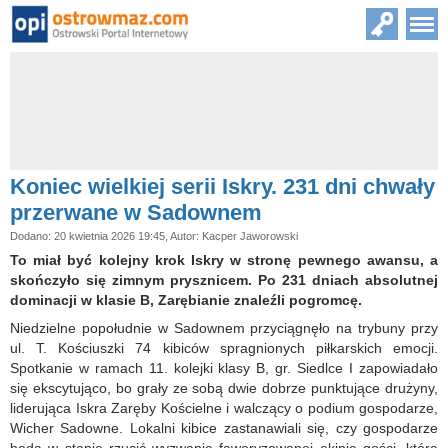
Koniec wielkiej serii Iskry. 231 dni chwały
przerwane w Sadownem
Dodano: 20 kwietnia 2026 19:45, Autor: Kacper Jaworowski
To miał być kolejny krok Iskry w stronę pewnego awansu, a
skończyło się zimnym prysznicem. Po 231 dniach absolutnej
dominacji w klasie B, Zarębianie znaleźli pogromcę.
Niedzielne popołudnie w Sadownem przyciągnęło na trybuny przy
ul. T. Kościuszki 74 kibiców spragnionych piłkarskich emocji.
Spotkanie w ramach 11. kolejki klasy B, gr. Siedlce I zapowiadało
się ekscytująco, bo grały ze sobą dwie dobrze punktujące drużyny,
liderująca Iskra Zaręby Kościelne i walczący o podium gospodarze,
Wicher Sadowne. Lokalni kibice zastanawiali się, czy gospodarze