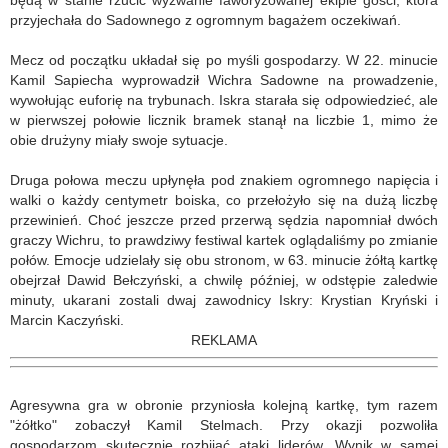
będą w stanie rzucić wyzwanie faworyzowanej ekipie gości, która
przyjechała do Sadownego z ogromnym bagażem oczekiwań.
Mecz od początku układał się po myśli gospodarzy. W 22. minucie
Kamil Sapiecha wyprowadził Wichra Sadowne na prowadzenie,
wywołując euforię na trybunach. Iskra starała się odpowiedzieć, ale
w pierwszej połowie licznik bramek stanął na liczbie 1, mimo że
obie drużyny miały swoje sytuacje.
Druga połowa meczu upłynęła pod znakiem ogromnego napięcia i
walki o każdy centymetr boiska, co przełożyło się na dużą liczbę
przewinień. Choć jeszcze przed przerwą sędzia napomniał dwóch
graczy Wichru, to prawdziwy festiwal kartek oglądaliśmy po zmianie
połów. Emocje udzielały się obu stronom, w 63. minucie żółtą kartkę
obejrzał Dawid Bełczyński, a chwilę później, w odstępie zaledwie
minuty, ukarani zostali dwaj zawodnicy Iskry: Krystian Kryński i
Marcin Kaczyński.
REKLAMA
Agresywna gra w obronie przyniosła kolejną kartkę, tym razem
"żółtko" zobaczył Kamil Stelmach. Przy okazji pozwoliła
gospodarzom skutecznie rozbijać ataki liderów. Wynik w samej