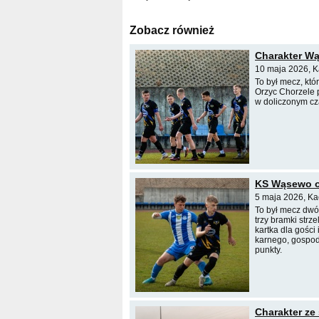
Zobacz również
Charakter Wą
10 maja 2026, 
To był mecz, któ
Orzyc Chorzele 
w doliczonym cza
KS Wąsewo o
5 maja 2026, Ka
To był mecz dwó
trzy bramki strz
kartka dla gości
karnego, gospod
punkty.
Charakter ze