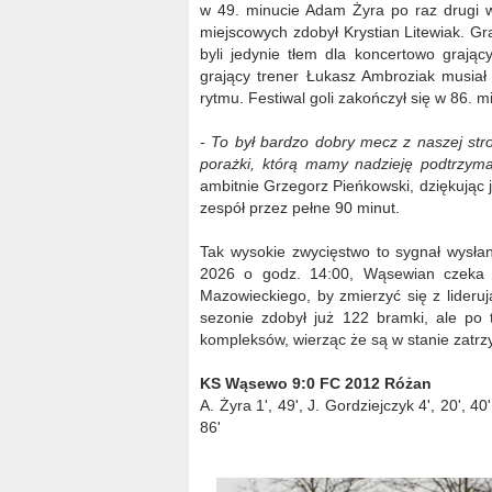
w 49. minucie Adam Żyra po raz drugi wp
miejscowych zdobył Krystian Litewiak. Gr
byli jedynie tłem dla koncertowo graj
grający trener Łukasz Ambroziak musiał 
rytmu. Festiwal goli zakończył się w 86. mi
- To był bardzo dobry mecz z naszej stro
porażki, którą mamy nadzieję podtrzyma
ambitnie Grzegorz Pieńkowski, dziękując j
zespół przez pełne 90 minut.
Tak wysokie zwycięstwo to sygnał wysłan
2026 o godz. 14:00, Wąsewian czeka 
Mazowieckiego, by zmierzyć się z lider
sezonie zdobył już 122 bramki, ale po
kompleksów, wierząc że są w stanie zatrz
KS Wąsewo 9:0 FC 2012 Różan
A. Żyra 1', 49', J. Gordziejczyk 4', 20', 
86'