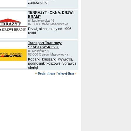
zamówienie!
TERRAZYT - OKNA, DRZWI,
BRAMY
ul. Lubiejewska 48
07-300 Ostrów Mazowiecka
Drzwi, okna, rolety od 1996
roku!
Transport Towarowy
SZABŁOWSKI S.C.
ul. Małkińska 9
07-300 Ostrów Mazowiecka
Koparki, kruszarki, wywrotki,
podnośniki koszowe. Sprawdź
ofertę!
+
Dodaj firmę
|
Więcej firm
»