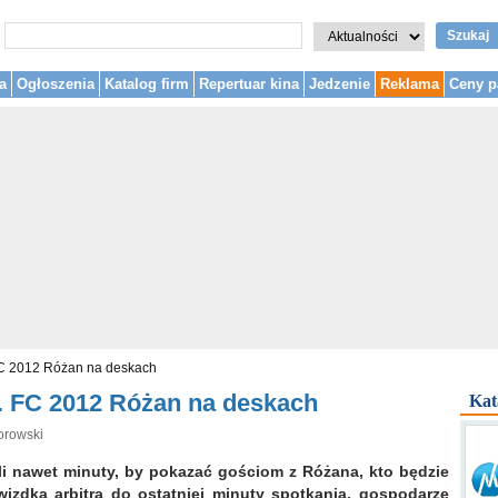
Szukaj
a
Ogłoszenia
Katalog firm
Repertuar kina
Jedzenie
Reklama
Ceny p
C 2012 Różan na deskach
 FC 2012 Różan na deskach
Kat
orowski
i nawet minuty, by pokazać gościom z Różana, kto będzie
izdka arbitra do ostatniej minuty spotkania, gospodarze