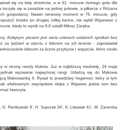
isał się na listę strzelców, a w 61. minucie ósmego gola dla
a toczyła się w zasadzie na jednej połowie, a piłkarze z Różana
ących gospodarzy. Nawet nerwowy moment w 76. minucie, gdy
opuścić boisko po drugiej żółtej kartce, nie wybił Wąsewian z
nucie, kiedy to wynik na 9:0 ustalił Miłosz Zaręba.
ny. Kolejnym plusem jest seria czterech ostatnich spotkań bez
ć za tydzień w starciu z liderem na ich terenie
- zapowiadał
ednocześnie kibicom za liczne przybycie i wsparcie, które niosło
y w stronę reszty klubów. Już w najbliższą niedzielę, 24 maja
jednak wyzwanie najwyższej rangi. Udadzą się do Makowa
ującą Makowianką II. Rywal to prawdziwy hegemon, który w tym
 tak efektownym zwycięstwie ekipa z Wąsewa jedzie tam bez
ymać faworyta.
40', G. Pieńkowski 9', H. Soporek 34', K. Litewiak 61', M. Zaremba