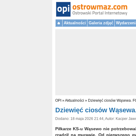
Aktualności
Galeria zdjęć
Wydarzeni
OPI
»
Aktualności
»
Dziewięć ciosów Wąsewa. F
Dziewięć ciosów Wąsewa.
Dodano: 18 maja 2026 21:44, Autor: Kacper Jaw
Piłkarze KS-u Wąsewo nie potrzebowal
rządził na murawie. Od pierwszego gw