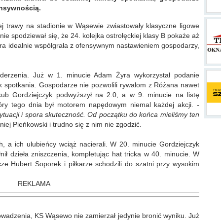
ensywnością.
j trawy na stadionie w Wąsewie zwiastowały klasyczne ligowe
ie spodziewał się, że 24. kolejka ostrołęckiej klasy B pokaże aż
ra idealnie współgrała z ofensywnym nastawieniem gospodarzy,
uderzenia. Już w 1. minucie Adam Żyra wykorzystał podanie
k spotkania. Gospodarze nie pozwolili rywalom z Różana nawet
ub Gordziejczyk podwyższył na 2:0, a w 9. minucie na listę
tóry tego dnia był motorem napędowym niemal każdej akcji.
-
tuacji i spora skuteczność. Od początku do końca mieliśmy ten
niej Pieńkowski i trudno się z nim nie zgodzić.
, a ich ulubieńcy wciąż nacierali. W 20. minucie Gordziejczyk
łnił dzieła zniszczenia, kompletując hat tricka w 40. minucie. W
ze Hubert Soporek i piłkarze schodzili do szatni przy wysokim
REKLAMA
owadzenia, KS Wąsewo nie zamierzał jedynie bronić wyniku. Już