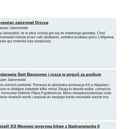
sewian zatrzymał Orzyca
Kacper Jaworowski
ry udowodnił, że w piłce nożnej gra się do ostatniego gwizdka. Choć
prowadził niemal przez całe spotkanie, ambitna postawa gości z Wąsewa
sie gry zmieniła losy rywalizacji.
dprawia Świt Baranowo i rusza w pogoń za podium
cper Jaworowski
ch różnych połówek. Pierwsza to absolutna dominacja KS-u Wąsewo i
elone w odstępie zaledwie kilku minut. Druga to twarda walka, czerwona
 i honorowe trafienie Filipa Frąckiewicza. Mimo niewykorzystanego rzutu
arze dowieźli wynik i dopisali do swojego konta niezwykle ważne trzy
 stali! KS Wąsewo wygrywa bitwę z Nadnarwianką II