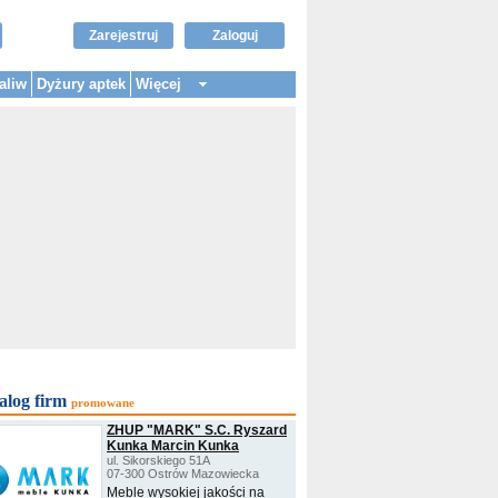
Zarejestruj
Zaloguj
aliw
Dyżury aptek
Więcej
alog firm
promowane
ZHUP "MARK" S.C. Ryszard
Kunka Marcin Kunka
ul. Sikorskiego 51A
07-300 Ostrów Mazowiecka
Meble wysokiej jakości na