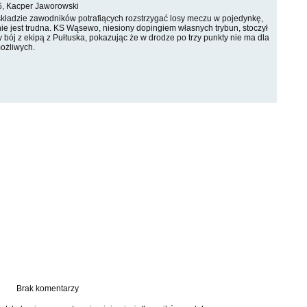
6, Kacper Jaworowski
składzie zawodników potrafiących rozstrzygać losy meczu w pojedynkę,
ie jest trudna. KS Wąsewo, niesiony dopingiem własnych trybun, stoczył
 bój z ekipą z Pułtuska, pokazując że w drodze po trzy punkty nie ma dla
możliwych.
Brak komentarzy