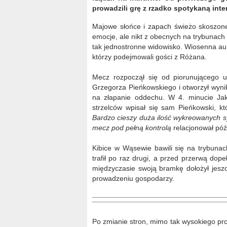
prowadzili grę z rzadko spotykaną int
Majowe słońce i zapach świeżo skoszone
emocje, ale nikt z obecnych na trybunach n
tak jednostronne widowisko. Wiosenna au
którzy podejmowali gości z Różana.
Mecz rozpoczął się od piorunującego 
Grzegorza Pieńkowskiego i otworzył wyni
na złapanie oddechu. W 4. minucie Jak
strzelców wpisał się sam Pieńkowski, k
Bardzo cieszy duża ilość wykreowanych sy
mecz pod pełną kontrolą
relacjonował póź
Kibice w Wąsewie bawili się na trybunach
trafił po raz drugi, a przed przerwą dope
międzyczasie swoją bramkę dołożył jeszc
prowadzeniu gospodarzy.
Po zmianie stron, mimo tak wysokiego pr