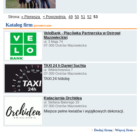
Strona:
« Pierwsza
< Poprzednia
49
50
51
52
53
Katalog firm
promowane
VeloBank - Placówka Partnerska w Ostrowi
Mazowieckiej
ul. 3 Maja 74
07-300 Ostrów Mazowiecka
TAXI 24 h Daniel Suchta
ul. Widnichowska 7
07-300 Ostrów Mazowiecka
TAXI 24 h/dobę
Kwiaciarnia Orchidea
ul. Stefana Batorego 19
07-300 Ostrów Mazowiecka
Miejsce pełne kwiatów i wyjątkowych dekoracji.
+
Dodaj firmę
|
Więcej firm
»