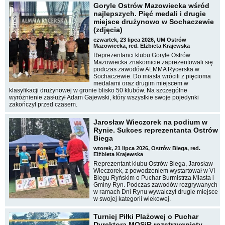
Goryle Ostrów Mazowiecka wśród
najlepszych. Pięć medali i drugie
miejsce drużynowo w Sochaczewie
(zdjęcia)
czwartek, 23 lipca 2026, UM Ostrów
Mazowiecka, red. Elżbieta Krajewska
Reprezentanci klubu Goryle Ostrów
Mazowiecka znakomicie zaprezentowali się
podczas zawodów ALMMA Rycerska w
Sochaczewie. Do miasta wrócili z pięcioma
medalami oraz drugim miejscem w
klasyfikacji drużynowej w gronie blisko 50 klubów. Na szczególne
wyróżnienie zasłużył Adam Gajewski, który wszystkie swoje pojedynki
zakończył przed czasem.
Jarosław Wieczorek na podium w
Rynie. Sukces reprezentanta Ostrów
Biega
wtorek, 21 lipca 2026, Ostrów Biega, red.
Elżbieta Krajewska
Reprezentant klubu Ostrów Biega, Jarosław
Wieczorek, z powodzeniem wystartował w VI
Biegu Ryńskim o Puchar Burmistrza Miasta i
Gminy Ryn. Podczas zawodów rozgrywanych
w ramach Dni Rynu wywalczył drugie miejsce
w swojej kategorii wiekowej.
Turniej Piłki Plażowej o Puchar
Dyrektora MOSiR rozstrzygnięty