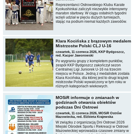
Reprezentanci Ostrowskiego Klubu Karate
Kyokushinkai zaliczyli niezwykle intensywny
maraton startowy. W ciągu ostatnich tygodni
wzięli udział w pięciu dużych turniejach,
stając na podium niemal każdych zawodów.
Klara Kocińska z brązowym medalem
Mistrzostw Polski CLJ U-16
czwartek, 11 czerwca 2026, KKP Bydgoszcz,
red. Kacper Jaworowski
Po wygraniu grupy z kompletem punktów,
zespół KKP Bydgoszcz zakończył sezon
Centralnej Ligi Juniorek U-16 na trzecim
miejscu w Polsce. Jedną z medalistek została
Klara Kocińska, dla której jest to drugi krążek
mistrzostw Polski wywalczony w tym roku w
różnych kategoriach wiekowych.
MOSiR informuje o zmianach w
godzinach otwarcia obiektów
podczas Dni Ostrowi
czwartek, 11 czerwca 2026, MOSiR Ostrów
Mazowiecka, red. Elżbieta Krajewska
W związku z organizacją Dni Ostrowi 2026
Miejski Ośrodek Sportu i Rekreacji w Ostrowi
Mazowieckiej wprowadza czasowe zmiany w