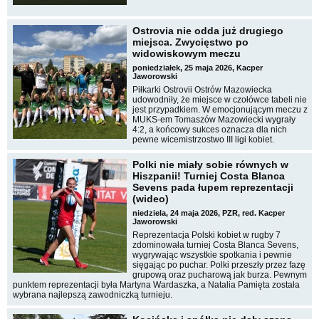
Ostrovia nie odda już drugiego
miejsca. Zwycięstwo po
widowiskowym meczu
poniedziałek, 25 maja 2026, Kacper
Jaworowski
Piłkarki Ostrovii Ostrów Mazowiecka
udowodniły, że miejsce w czołówce tabeli nie
jest przypadkiem. W emocjonującym meczu z
MUKS-em Tomaszów Mazowiecki wygrały
4:2, a końcowy sukces oznacza dla nich
pewne wicemistrzostwo III ligi kobiet.
Polki nie miały sobie równych w
Hiszpanii! Turniej Costa Blanca
Sevens pada łupem reprezentacji
(wideo)
niedziela, 24 maja 2026, PZR, red. Kacper
Jaworowski
Reprezentacja Polski kobiet w rugby 7
zdominowała turniej Costa Blanca Sevens,
wygrywając wszystkie spotkania i pewnie
sięgając po puchar. Polki przeszły przez fazę
grupową oraz pucharową jak burza. Pewnym
punktem reprezentacji była Martyna Wardaszka, a Natalia Pamięta została
wybrana najlepszą zawodniczką turnieju.