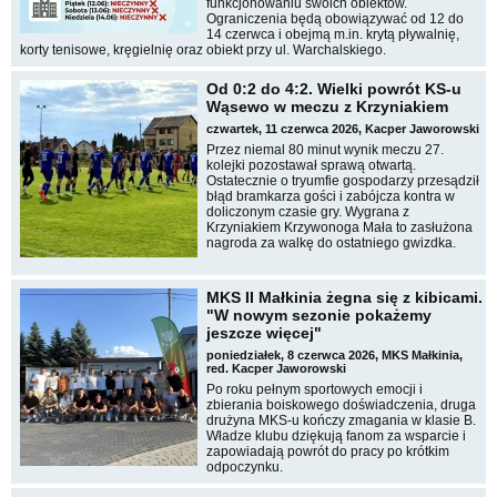
funkcjonowaniu swoich obiektów.
Ograniczenia będą obowiązywać od 12 do
14 czerwca i obejmą m.in. krytą pływalnię,
korty tenisowe, kręgielnię oraz obiekt przy ul. Warchalskiego.
Od 0:2 do 4:2. Wielki powrót KS-u
Wąsewo w meczu z Krzyniakiem
czwartek, 11 czerwca 2026, Kacper Jaworowski
Przez niemal 80 minut wynik meczu 27.
kolejki pozostawał sprawą otwartą.
Ostatecznie o tryumfie gospodarzy przesądził
błąd bramkarza gości i zabójcza kontra w
doliczonym czasie gry. Wygrana z
Krzyniakiem Krzywonoga Mała to zasłużona
nagroda za walkę do ostatniego gwizdka.
MKS II Małkinia żegna się z kibicami.
"W nowym sezonie pokażemy
jeszcze więcej"
poniedziałek, 8 czerwca 2026, MKS Małkinia,
red. Kacper Jaworowski
Po roku pełnym sportowych emocji i
zbierania boiskowego doświadczenia, druga
drużyna MKS-u kończy zmagania w klasie B.
Władze klubu dziękują fanom za wsparcie i
zapowiadają powrót do pracy po krótkim
odpoczynku.