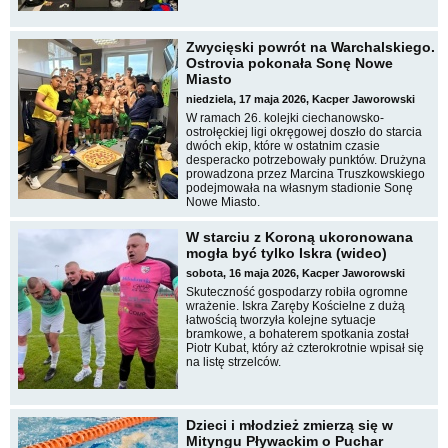
Zwycięski powrót na Warchalskiego.
Ostrovia pokonała Sonę Nowe
Miasto
niedziela, 17 maja 2026, Kacper Jaworowski
W ramach 26. kolejki ciechanowsko-
ostrołęckiej ligi okręgowej doszło do starcia
dwóch ekip, które w ostatnim czasie
desperacko potrzebowały punktów. Drużyna
prowadzona przez Marcina Truszkowskiego
podejmowała na własnym stadionie Sonę
Nowe Miasto.
W starciu z Koroną ukoronowana
mogła być tylko Iskra (wideo)
sobota, 16 maja 2026, Kacper Jaworowski
Skuteczność gospodarzy robiła ogromne
wrażenie. Iskra Zaręby Kościelne z dużą
łatwością tworzyła kolejne sytuacje
bramkowe, a bohaterem spotkania został
Piotr Kubat, który aż czterokrotnie wpisał się
na listę strzelców.
Dzieci i młodzież zmierzą się w
Mityngu Pływackim o Puchar