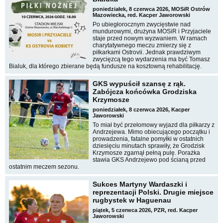
poniedziałek, 8 czerwca 2026, MOSiR Ostrów
Mazowiecka, red. Kacper Jaworowski
Po ubiegłorocznym zwycięstwie nad
mundurowymi, drużyna MOSiR i Przyjaciele
staje przed nowym wyzwaniem. W ramach
charytatywnego meczu zmierzy się z
piłkarkami Ostrovii. Jednak prawdziwym
zwycięzcą tego wydarzenia ma być Tomasz
Bialuk, dla którego zbierane będą fundusze na kosztowną rehabilitację.
GKS wypuścił szansę z rąk.
Zabójcza końcówka Grodziska
Krzymosze
poniedziałek, 8 czerwca 2026, Kacper
Jaworowski
To miał być przełomowy wyjazd dla piłkarzy z
Andrzejewa. Mimo obiecującego początku i
prowadzenia, fatalne pomyłki w ostatnich
dziesięciu minutach sprawiły, że Grodzisk
Krzymosze zgarnął pełną pulę. Porażka
stawia GKS Andrzejewo pod ścianą przed
ostatnim meczem sezonu.
Sukces Martyny Wardaszki i
reprezentacji Polski. Drugie miejsce
rugbystek w Haguenau
piątek, 5 czerwca 2026, PZR, red. Kacper
Jaworowski