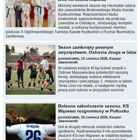
Miniony weekend okazał się niezwykle udany
dla zawodników Brokowskiego Klubu Karate
Kyokushinkai. Reprezentanci klubu
znakomicie zaprezentowali się podczas
zawodów w Ostrołęce, zdobywając komplet
medali, a sukcesy kontynuowali również
podczas X Ogólnopolskiego Turnieju Karate Kyokushin o Puchar Burmistrza
Zambrowa.
Sezon zamknięty pewnym
zwycięstwem. Ostrovia druga w lidze
poniedziałek, 15 czerwca 2026, Kacper
Jaworowski
W ostatniej kolejce III ligi kobiet zespół z
Ostrowi Mazowieckiej potwierdził wysoką
formę, dokładając kolejne efektowne
zwycięstwo i pieczętując 2. miejsce w tabeli.
Teraz czas na relaks, a następnie ciężką
pracę pod sukces w przyszłym sezonie.
Bolesne zakończenie sezonu. KS
Wąsewo rozgromiony w Pułtusku
poniedziałek, 15 czerwca 2026, Kacper
Jaworowski
Gol w drugiej minucie nadał ton całemu
spotkaniu. Nadnarwianka II nie pozostawiła
złudzeń KS-owi Wąsewo w ostatniej kolejce