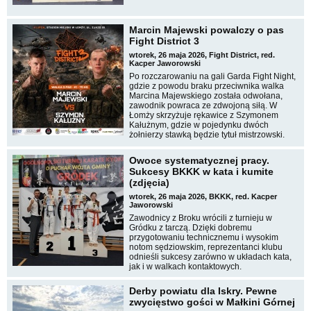
Marcin Majewski powalczy o pas
Fight District 3
wtorek, 26 maja 2026, Fight District, red.
Kacper Jaworowski
Po rozczarowaniu na gali Garda Fight Night,
gdzie z powodu braku przeciwnika walka
Marcina Majewskiego została odwołana,
zawodnik powraca ze zdwojoną siłą. W
Łomży skrzyżuje rękawice z Szymonem
Kałużnym, gdzie w pojedynku dwóch
żołnierzy stawką będzie tytuł mistrzowski.
Owoce systematycznej pracy.
Sukcesy BKKK w kata i kumite
(zdjęcia)
wtorek, 26 maja 2026, BKKK, red. Kacper
Jaworowski
Zawodnicy z Broku wrócili z turnieju w
Gródku z tarczą. Dzięki dobremu
przygotowaniu technicznemu i wysokim
notom sędziowskim, reprezentanci klubu
odnieśli sukcesy zarówno w układach kata,
jak i w walkach kontaktowych.
Derby powiatu dla Iskry. Pewne
zwycięstwo gości w Małkini Górnej