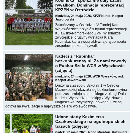
Kocińska i spółka nie dały szans
rywalkom. Dominacja reprezentacji
KPZPN w Ostródzie
niedziela, 24 maja 2026, KPZPN, red. Kacper
Jaworowski
Zakończony w Ostródzie IV Turniej Kadr
Wojewódzkich przyniósł tryumf reprezentacji
Kujawsko-Pomorskiego ZPN. W składzie
zwycięskiej drużyny wystąpiła Klara
Kocińska, która swoją aktywną grą pomogła
zespołowi pokonać rywalki.
Kadeci z "Rubinka"
bezkonkurencyjni. Za nami zawody
o Puchar Szefa WCR w Wyszkowie
(zdjęcia)
niedziela, 24 maja 2026, WCR Wyszków, red.
Kacper Jaworowski
Drużyna z Zespołu Szkół nr 1 w Ostrowi
Mazowieckiej okazała się bezkonkurencyjna
podczas turnieju strzeleckiego z okazji Dnia
Kadeta. Wyprzedzając ekipy z Wyszkowa i
Nagoszewa, zwycięzcy udowodnili, że są
gotowi na rywalizację o najwyższe cele w województwie.
Udane starty Kazimierza
Czarkowskiego na ogólnopolskich
trasach (zdjęcia)
piątek, 22 maja 2026, Road Maraton, Kazimierz