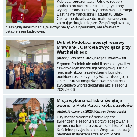
Kobieca reprezentacja Polski w rugby 7
zapisała na swoim koncie kolejny udany
występ. Podczas międzynarodowego turnieju
East 7s we francuskim Haguenau Biało-
Czerwone dotarły aż do finału, ostatecznie
zajmując drugie miejsce. Zespół wykazał się
niezwykłą determinacją, walcząc nie tylko z rywalkami, ale również z
osłabieniem kadrowym.
Dublet Podolaka uciszył rezerwy
Mławianki. Ostrovia zwycięska przy
Warchalskiego
piątek, 5 czerwca 2026, Kacper Jaworowski
Szymon Podolak nie miał litości dla rywali w
czwartkowym meczu ligi okręgowej. Dzięki
jego instynktowi strzeleckiemu komplet
punktów został przy ulicy Warchalskiego, a
kibice Ostrovii mogli świętować zasłużone
zwycięstwo w przedostatnim akcie sezonu
2025/2026.
Misja wykonana! Iskra świętuje
awans, a Piotr Kubat króla strzelców
piątek, 5 czerwca 2026, Kacper Jaworowski
Czy można wyobrazić sobie lepsze
zwieńczenie sezonu niż przypieczętowanie
awansu na terenie przeciwnika? Iskra Zaręby
Kościelne przyjechała do Węgrowa po swoje,
niesiona instynktem strzeleckim Piotra