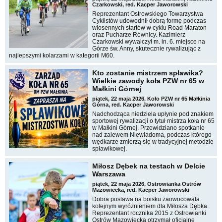
Czarkowski, red. Kacper Jaworowski
Reprezentant Ostrowskiego Towarzystwa
Cyklistów udowodnił dobrą formę podczas
wiosennych startów w cyklu Road Maraton
oraz Pucharze Równicy. Kazimierz
Czarkowski wywalczył m. in. 6. miejsce na
Górze św. Anny, skutecznie rywalizując z
najlepszymi kolarzami w kategorii M60.
Kto zostanie mistrzem spławika?
Wielkie zawody koła PZW nr 65 w
Małkini Górnej
piątek, 22 maja 2026, Koło PZW nr 65 Małkinia
Górna, red. Kacper Jaworowski
Nadchodząca niedziela upłynie pod znakiem
sportowej rywalizacji o tytuł mistrza koła nr 65
w Małkini Górnej. Przewidziano spotkanie
nad zalewem Niewiadoma, podczas którego
wędkarze zmierzą się w tradycyjnej metodzie
spławikowej.
Miłosz Dębek na testach w Delcie
Warszawa
piątek, 22 maja 2026, Ostrowianka Ostrów
Mazowiecka, red. Kacper Jaworowski
Dobra postawa na boisku zaowocowała
kolejnym wyróżnieniem dla Miłosza Dębka.
Reprezentant rocznika 2015 z Ostrowianki
Ostrów Mazowiecka otrzymał oficjalne