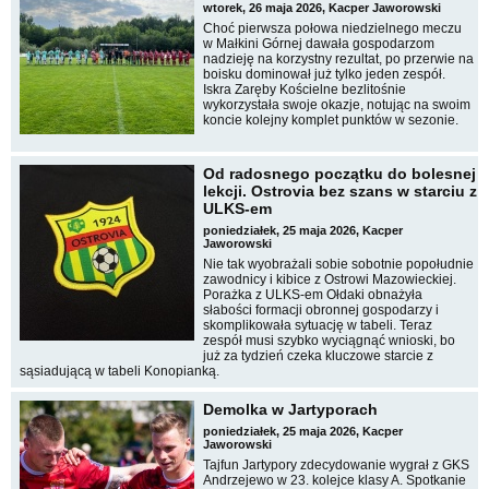
wtorek, 26 maja 2026, Kacper Jaworowski
Choć pierwsza połowa niedzielnego meczu
w Małkini Górnej dawała gospodarzom
nadzieję na korzystny rezultat, po przerwie na
boisku dominował już tylko jeden zespół.
Iskra Zaręby Kościelne bezlitośnie
wykorzystała swoje okazje, notując na swoim
koncie kolejny komplet punktów w sezonie.
Od radosnego początku do bolesnej
lekcji. Ostrovia bez szans w starciu z
ULKS-em
poniedziałek, 25 maja 2026, Kacper
Jaworowski
Nie tak wyobrażali sobie sobotnie popołudnie
zawodnicy i kibice z Ostrowi Mazowieckiej.
Porażka z ULKS-em Ołdaki obnażyła
słabości formacji obronnej gospodarzy i
skomplikowała sytuację w tabeli. Teraz
zespół musi szybko wyciągnąć wnioski, bo
już za tydzień czeka kluczowe starcie z
sąsiadującą w tabeli Konopianką.
Demolka w Jartyporach
poniedziałek, 25 maja 2026, Kacper
Jaworowski
Tajfun Jartypory zdecydowanie wygrał z GKS
Andrzejewo w 23. kolejce klasy A. Spotkanie