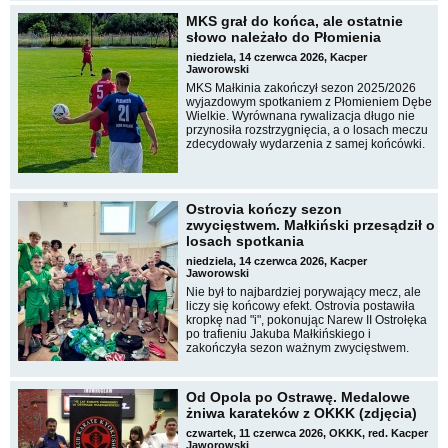
MKS grał do końca, ale ostatnie
słowo należało do Płomienia
niedziela, 14 czerwca 2026, Kacper
Jaworowski
MKS Małkinia zakończył sezon 2025/2026
wyjazdowym spotkaniem z Płomieniem Dębe
Wielkie. Wyrównana rywalizacja długo nie
przynosiła rozstrzygnięcia, a o losach meczu
zdecydowały wydarzenia z samej końcówki.
Ostrovia kończy sezon
zwycięstwem. Małkiński przesądził o
losach spotkania
niedziela, 14 czerwca 2026, Kacper
Jaworowski
Nie był to najbardziej porywający mecz, ale
liczy się końcowy efekt. Ostrovia postawiła
kropkę nad "i", pokonując Narew II Ostrołęka
po trafieniu Jakuba Małkińskiego i
zakończyła sezon ważnym zwycięstwem.
Od Opola po Ostrawę. Medalowe
żniwa karateków z OKKK (zdjęcia)
czwartek, 11 czerwca 2026, OKKK, red. Kacper
Jaworowski