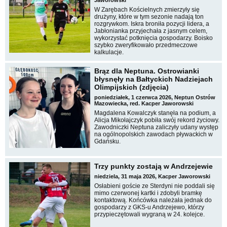
Jaworowski
W Zarębach Kościelnych zmierzyły się
drużyny, które w tym sezonie nadają ton
rozgrywkom. Iskra broniła pozycji lidera, a
Jabłonianka przyjechała z jasnym celem,
wykorzystać potknięcia gospodarzy. Boisko
szybko zweryfikowało przedmeczowe
kalkulacje.
Brąz dla Neptuna. Ostrowianki
błysnęły na Bałtyckich Nadziejach
Olimpijskich (zdjęcia)
poniedziałek, 1 czerwca 2026, Neptun Ostrów
Mazowiecka, red. Kacper Jaworowski
Magdalena Kowalczyk stanęła na podium, a
Alicja Mikołajczyk pobiła swój rekord życiowy.
Zawodniczki Neptuna zaliczyły udany występ
na ogólnopolskich zawodach pływackich w
Gdańsku.
Trzy punkty zostają w Andrzejewie
niedziela, 31 maja 2026, Kacper Jaworowski
Osłabieni goście ze Sterdyni nie poddali się
mimo czerwonej kartki i zdobyli bramkę
kontaktową. Końcówka należała jednak do
gospodarzy z GKS-u Andrzejewo, którzy
przypieczętowali wygraną w 24. kolejce.