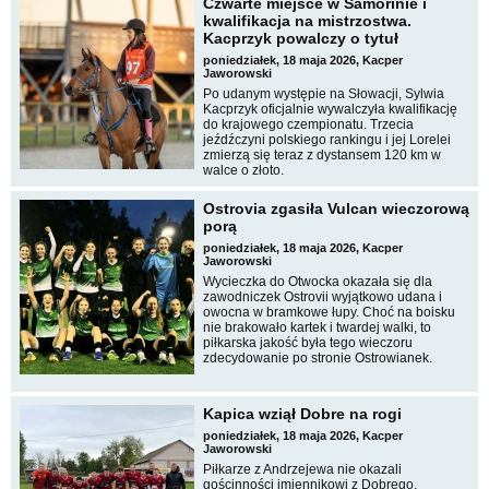
Czwarte miejsce w Šamorínie i
kwalifikacja na mistrzostwa.
Kacprzyk powalczy o tytuł
poniedziałek, 18 maja 2026, Kacper
Jaworowski
Po udanym występie na Słowacji, Sylwia
Kacprzyk oficjalnie wywalczyła kwalifikację
do krajowego czempionatu. Trzecia
jeźdźczyni polskiego rankingu i jej Lorelei
zmierzą się teraz z dystansem 120 km w
walce o złoto.
Ostrovia zgasiła Vulcan wieczorową
porą
poniedziałek, 18 maja 2026, Kacper
Jaworowski
Wycieczka do Otwocka okazała się dla
zawodniczek Ostrovii wyjątkowo udana i
owocna w bramkowe łupy. Choć na boisku
nie brakowało kartek i twardej walki, to
piłkarska jakość była tego wieczoru
zdecydowanie po stronie Ostrowianek.
Kapica wziął Dobre na rogi
poniedziałek, 18 maja 2026, Kacper
Jaworowski
Piłkarze z Andrzejewa nie okazali
gościnności imiennikowi z Dobrego,