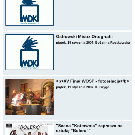
Ostrowski Mistrz Ortogrrafii
piątek, 19 stycznia 2007, Bożenna Rostkowska
<b>XV Finał WOŚP - fotorelacja</b>
piątek, 19 stycznia 2007, K. Grygo
"Scena "Kotłownia" zaprasza na
sztukę "Bolero""